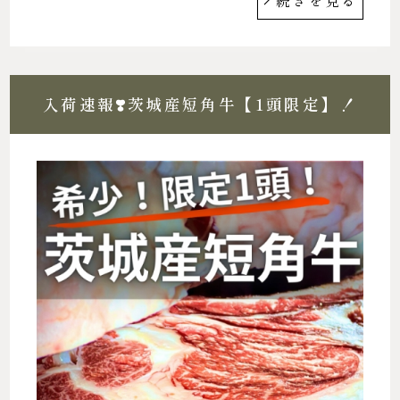
入荷速報❣️茨城産短角牛【1頭限定】！