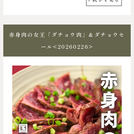
赤身肉の女王「ダチョウ肉」＆ダチョウセ
ール<20260226>