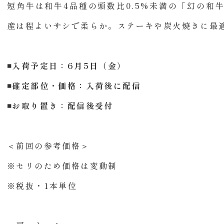
短角牛は和牛4品種の頭数比0.5%未満の「幻の和
産は程よいサシで柔らか。ステーキや炭火焼きに最
◾️入荷予定日：6月5日（金）
◾️確定部位・価格：入荷後に配信
◾️お取り置き：配信後受付
＜前回の参考価格＞
※セリのため価格は変動制
※税抜・1本単位