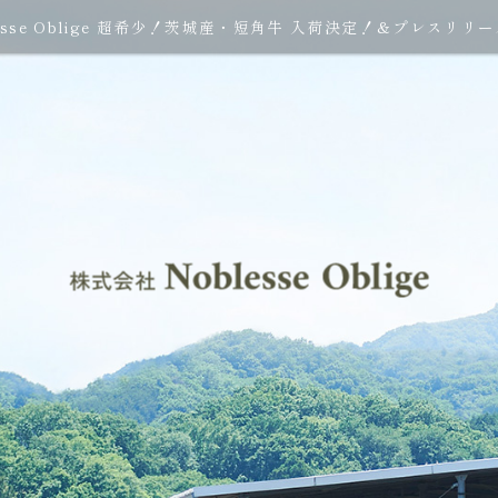
esse Oblige 超希少！茨城産・短角牛 入荷決定！＆プレスリリース<