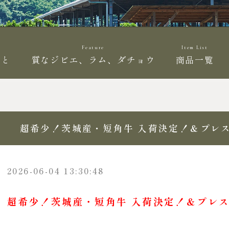
Feature
Item List
こと
質なジビエ、ラム、ダチョウ
商品一覧
超希少！茨城産・短角牛 入荷決定！＆プレスリ
2026-06-04 13:30:48
超希少！茨城産・短角牛 入荷決定！＆プレスリ