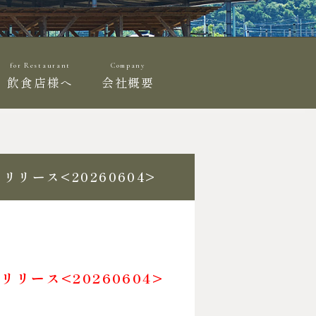
for Restaurant
Company
飲食店様へ
会社概要
リース<20260604>
リース<20260604>