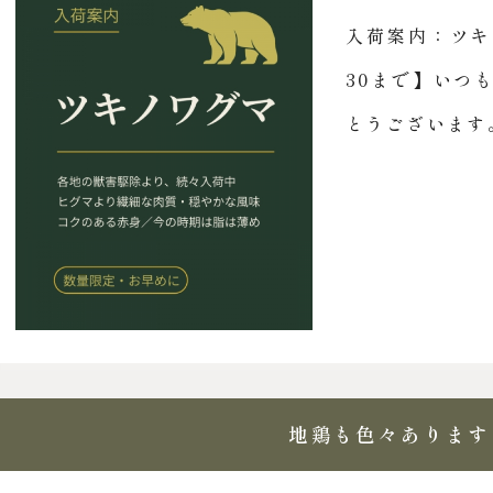
入荷案内：ツキ
30まで】いつ
とうございます。
地鶏も色々あります