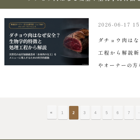
2026-06-17 15
ダチョウ肉はな
工程から解説新
やオーナーの方な
«
1
2
3
4
5
6
7