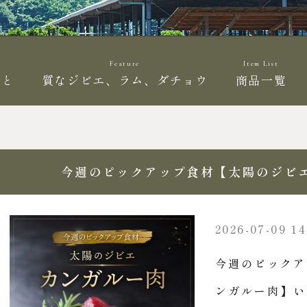
Feature
Item List
こと
質なジビエ、ラム、ダチョウ
商品一覧
今週のピックアップ食材【太陽のジビ
2026-07-09 14
今週のピックア
ンガルー肉】い