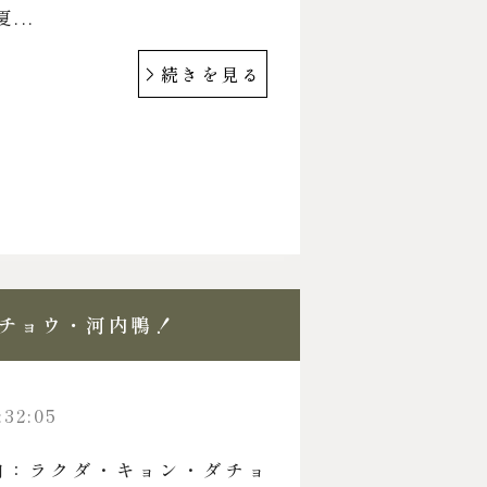
...
続きを見る
チョウ・河内鴨！
:32:05
内：ラクダ・キョン・ダチョ