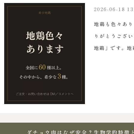
2026-06-18 13
地鶏も色々あり
りがとうござい
地鶏」です。地鶏
ダチョウ肉はなぜ安全？生物学的特徴