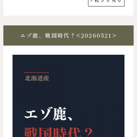
エゾ鹿、戦国時代？<20260521>