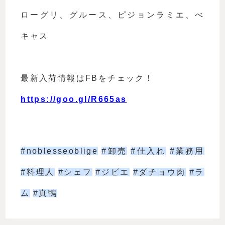
ローグリ、グルース、ピジョンラミエ、べ
キャス
最新入荷情報はFBをチェック！
https://goo.gl/R665as
#noblesseoblige
#卸売
#仕入れ
#業務用
#料理人
#シェフ
#ジビエ
#ダチョウ肉
#ラ
ム
#真鴨