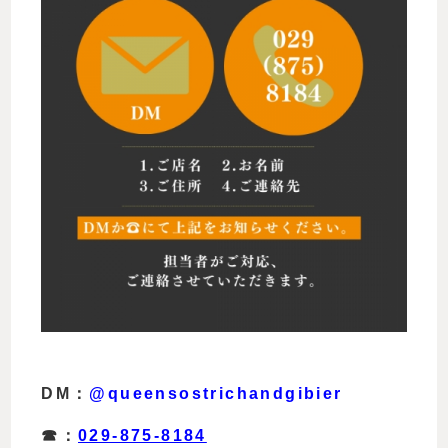
DM：
@queensostrichandgibier
☎︎：
029-875-8184