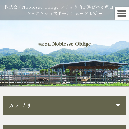
株式会社Noblesse Oblige ダチョウ肉が選ばれる理由 ─ ミ
シュランから大手牛丼チェーンまで ─
カテゴリ