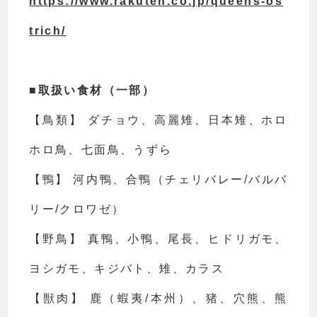
https://www.rakuten.co.jp/queens-os
trich/
■
取扱い食材（一部）
【鳥類】 ダチョウ、高麗雉、日本雉、ホロ
ホロ鳥、七面鳥、うずら
【鴨】 河内鴨、合鴨（チェリバレー/バルバ
リー/クロワゼ）
【野鳥】 真鴨、小鴨、尾長、ヒドリガモ、
ヨシガモ、キジバト、雉、カラス
【獣肉】 鹿（蝦夷/本州）、猪、穴熊、熊