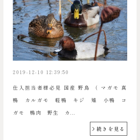
2019-12-10 12:39:50
仕入担当者様必見 国産 野鳥 （ マガモ 真
鴨 カルガモ 軽鴨 キジ 雉 小鴨 コ
ガモ 鴨肉 野生 カ...
続きを見る