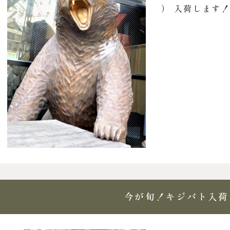
） 入荷します！.
今が旬！キジバト入荷