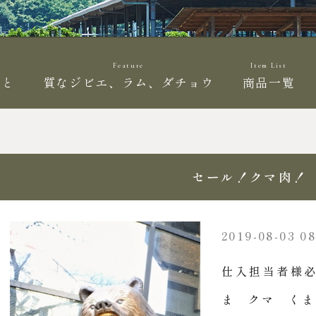
Feature
Item List
こと
質なジビエ、ラム、ダチョウ
商品一覧
セール！クマ肉！
2019-08-03 08
仕入担当者様必
ま クマ くま