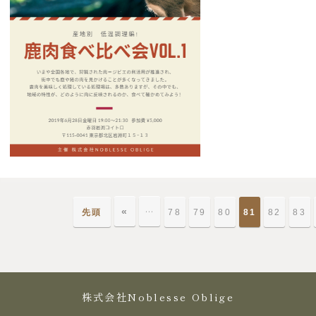
«
…
先頭
78
79
80
81
82
83
株式会社Noblesse Oblige