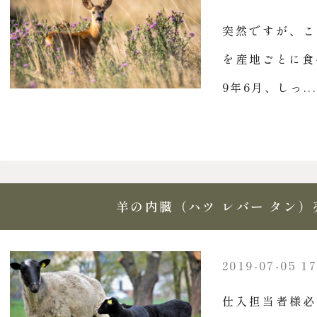
突然ですが、こ
を産地ごとに食
9年6月、しっ...
羊の内臓（ハツ レバー タン
2019-07-05 17
仕入担当者様必