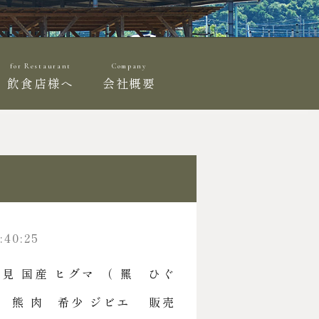
for Restaurant
Company
飲食店様へ
会社概要
:40:25
見 国産 ヒグマ （ 羆 ひぐ
 熊 肉 希少 ジビエ 販売