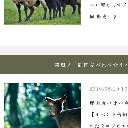
ン）売ります！
臓 販売しま...
告知！「鹿肉食べ比べ☆イ
2019-06-20 10
鹿肉食べ比べ会
【イベント告知
れた肉＝ジビエの