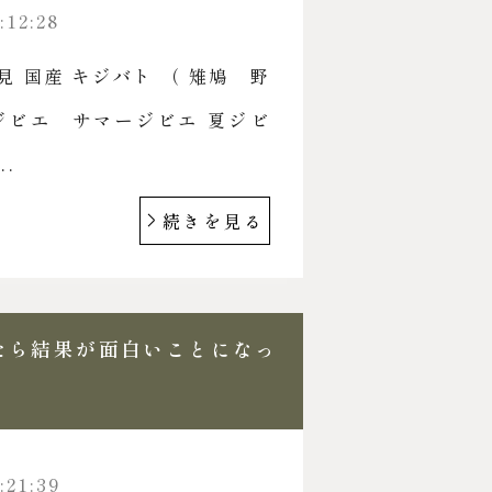
:12:28
 国産 キジバト （ 雉鳩 野
ジビエ サマージビエ 夏ジビ
.
続きを見る
たら結果が面白いことになっ
:21:39