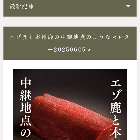
最新記事
エゾ鹿と本州鹿の中継地点のような＜レタ
ー20250605＞