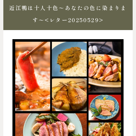
近江鴨は十人十色〜あなたの色に染まりま
す〜<レター20250529>