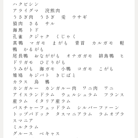
ハクビシン
アライグマ 浣熊肉
うさぎ肉 うさぎ 兎 ウサギ
猿肉 さる サル
海馬 トド
孔雀 クジャク くじゃく
真鴨 マガモ まがも 青首 カルガモ 軽
鴨 かるがも
尾長鴨 おなががも オナガガモ 緋鳥鴨 ヒ
ドリガモ ひどりがも
うみがも 海ガモ 小鴨 コガモ こがも
雉鳩 キジバト きじばと
カラス 烏 鴉
カンガルー カンガルー肉 ワニ肉 ワニ
アイスランドラム ウェルシュラム フランス
産ラム イタリア産ラム
パスチャーフェッドラム シルバーファーン
トップパドック タスマニアラム ラムオブラ
スマニア
ミルクラム
グルース ベキャス