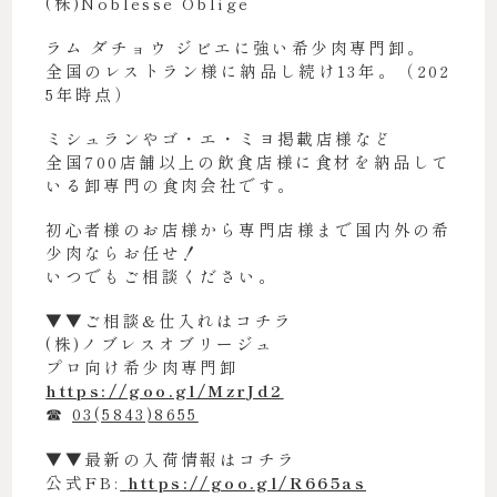
(株)Noblesse Oblige
ラム ダチョウ ジビエに強い希少肉専門卸。
全国のレストラン様に納品し続け13年。（202
5年時点）
ミシュランやゴ・エ・ミヨ掲載店様など
全国700店舗以上の飲食店様に食材を納品して
いる卸専門の食肉会社です。
初心者様のお店様から専門店様まで国内外の希
少肉ならお任せ！
いつでもご相談ください。
▼▼ご相談&仕入れはコチラ
(株)ノブレスオブリージュ
プロ向け希少肉専門卸
https://goo.gl/MzrJd2
☎︎
03(5843)8655
▼▼最新の入荷情報はコチラ
公式FB:
https://goo.gl/R665as