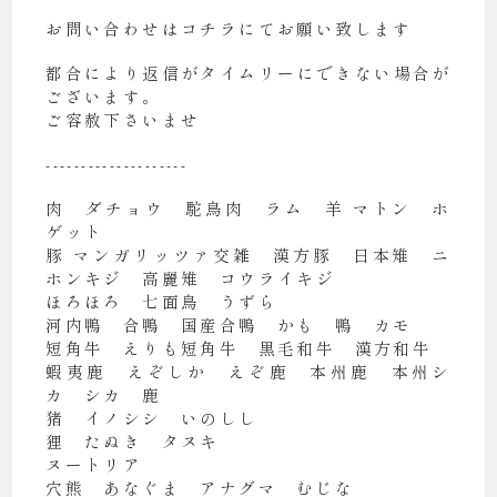
お問い合わせはコチラにてお願い致します
都合により返信がタイムリーにできない場合が
ございます。
ご容赦下さいませ
--------------------
肉 ダチョウ 駝鳥肉 ラム 羊 マトン ホ
ゲット
豚 マンガリッツァ交雑 漢方豚 日本雉 ニ
ホンキジ 高麗雉 コウライキジ
ほろほろ 七面鳥 うずら
河内鴨 合鴨 国産合鴨 かも 鴨 カモ
短角牛 えりも短角牛 黒毛和牛 漢方和牛
蝦夷鹿 えぞしか えぞ鹿 本州鹿 本州シ
カ シカ 鹿
猪 イノシシ いのしし
狸 たぬき タヌキ
ヌートリア
穴熊 あなぐま アナグマ むじな