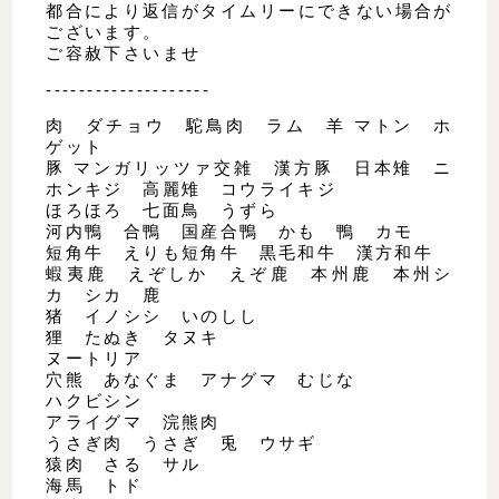
都合により返信がタイムリーにできない場合が
ございます。
ご容赦下さいませ
--------------------
肉 ダチョウ 駝鳥肉 ラム 羊 マトン ホ
ゲット
豚 マンガリッツァ交雑 漢方豚 日本雉 ニ
ホンキジ 高麗雉 コウライキジ
ほろほろ 七面鳥 うずら
河内鴨 合鴨 国産合鴨 かも 鴨 カモ
短角牛 えりも短角牛 黒毛和牛 漢方和牛
蝦夷鹿 えぞしか えぞ鹿 本州鹿 本州シ
カ シカ 鹿
猪 イノシシ いのしし
狸 たぬき タヌキ
ヌートリア
穴熊 あなぐま アナグマ むじな
ハクビシン
アライグマ 浣熊肉
うさぎ肉 うさぎ 兎 ウサギ
猿肉 さる サル
海馬 トド