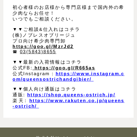
初心者様のお店様から専門店様まで国内外の希
少肉ならお任せ！
いつでもご相談ください。
▼▼ご相談&仕入れはコチラ
(株)ノブレスオブリージュ
プロ向け希少肉専門卸
https://goo.gl/MzrJd2
☎︎
03(5843)8655
▼▼最新の入荷情報はコチラ
公式FB:
https://goo.gl/R665as
公式Instagram：
https://www.instagram.c
om/queensostrichandgibier/
▼▼個人向け通販はコチラ
通販:
https://shop.queens-ostrich.jp/
楽天:
https://www.rakuten.co.jp/queens
-ostrich/