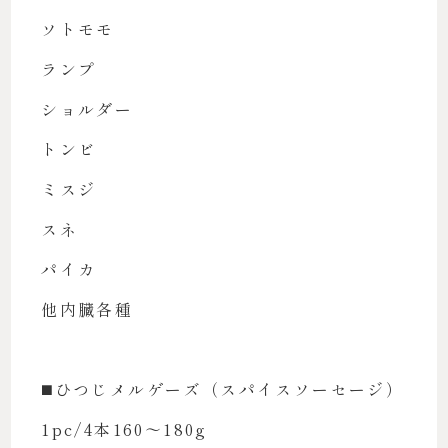
ソトモモ
ランプ
ショルダー
トンビ
ミスジ
スネ
パイカ
他内臓各種
◼️ひつじメルゲーズ（スパイスソーセージ）
1pc/4本160〜180g