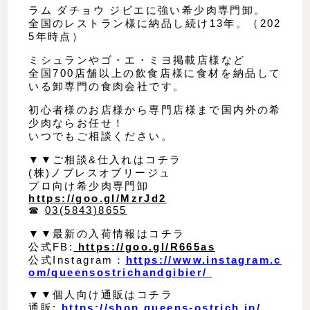
ラム ダチョウ ジビエに強い希少肉専門卸。
全国のレストラン様に納品し続け13年。（202
5年時点）
ミシュランやゴ・エ・ミヨ掲載店様など
全国700店舗以上の飲食店様に食材を納品して
いる卸専門の食肉会社です。
初心者様のお店様から専門店様まで国内外の希
少肉ならお任せ！
いつでもご相談ください。
▼▼ご相談&仕入れはコチラ
(株)ノブレスオブリージュ
プロ向け希少肉専門卸
https://goo.gl/MzrJd2
☎︎
03(5843)8655
▼▼最新の入荷情報はコチラ
公式FB:
https://goo.gl/R665as
公式Instagram：
https://www.instagram.c
om/queensostrichandgibier/
▼▼個人向け通販はコチラ
通販:
https://shop.queens-ostrich.jp/