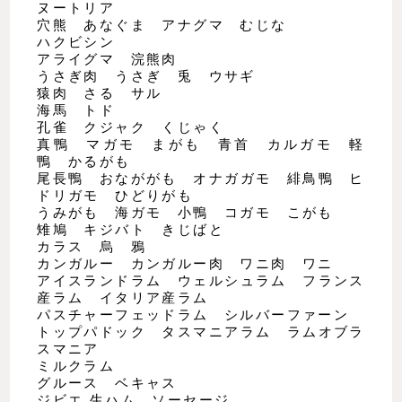
ヌートリア
穴熊 あなぐま アナグマ むじな
ハクビシン
アライグマ 浣熊肉
うさぎ肉 うさぎ 兎 ウサギ
猿肉 さる サル
海馬 トド
孔雀 クジャク くじゃく
真鴨 マガモ まがも 青首 カルガモ 軽
鴨 かるがも
尾長鴨 おなががも オナガガモ 緋鳥鴨 ヒ
ドリガモ ひどりがも
うみがも 海ガモ 小鴨 コガモ こがも
雉鳩 キジバト きじばと
カラス 烏 鴉
カンガルー カンガルー肉 ワニ肉 ワニ
アイスランドラム ウェルシュラム フランス
産ラム イタリア産ラム
パスチャーフェッドラム シルバーファーン
トップパドック タスマニアラム ラムオブラ
スマニア
ミルクラム
グルース ベキャス
ジビエ 生ハム ソーセージ