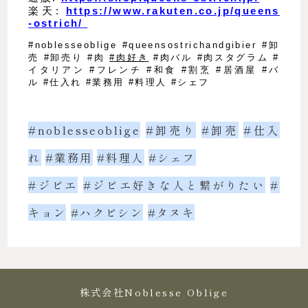
楽天:
https://www.rakuten.co.jp/queens
-ostrich/
#noblesseoblige
#queensostrichandgibier
#卸
売
#卸売り
#肉
#肉好き
#肉バル
#肉スタグラム
#
イタリアン
#フレンチ
#和食
#割烹
#居酒屋
#バ
ル
#仕入れ
#業務用
#料理人
#シェフ
#noblesseoblige
#卸売り
#卸売
#仕入
れ
#業務用
#料理人
#シェフ
#ジビエ
#ジビエ好きな人と繋がりたい
#
キョン
#ハクビシン
#タヌキ
株式会社Noblesse Oblige