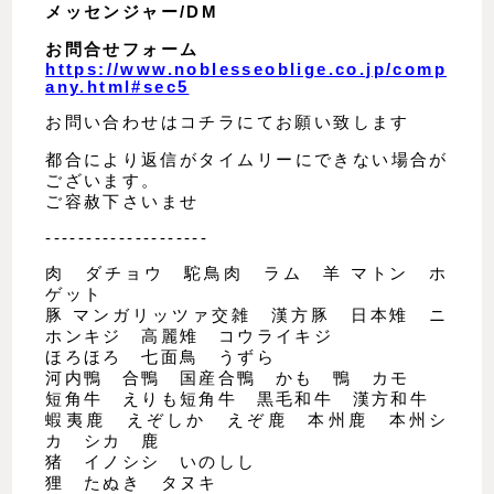
メッセンジャー/DM
お問合せフォーム
https://www.noblesseoblige.co.jp/comp
any.html#sec5
お問い合わせはコチラにてお願い致します
都合により返信がタイムリーにできない場合が
ございます。
ご容赦下さいませ
--------------------
肉 ダチョウ 駝鳥肉 ラム 羊 マトン ホ
ゲット
豚 マンガリッツァ交雑 漢方豚 日本雉 ニ
ホンキジ 高麗雉 コウライキジ
ほろほろ 七面鳥 うずら
河内鴨 合鴨 国産合鴨 かも 鴨 カモ
短角牛 えりも短角牛 黒毛和牛 漢方和牛
蝦夷鹿 えぞしか えぞ鹿 本州鹿 本州シ
カ シカ 鹿
猪 イノシシ いのしし
狸 たぬき タヌキ