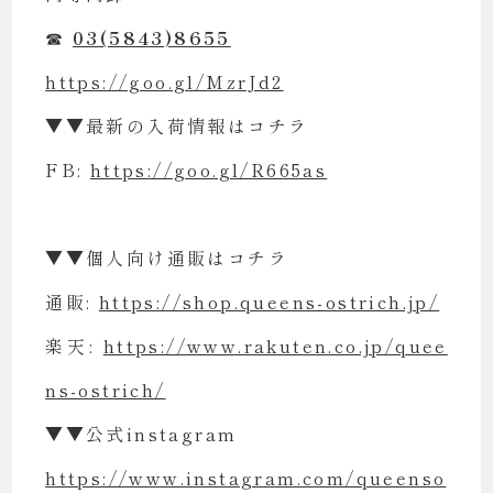
☎︎
03(5843)8655
https://goo.gl/MzrJd2
▼▼最新の入荷情報はコチラ
FB:
https://goo.gl/R665as
▼▼個人向け通販はコチラ
通販:
https://shop.queens-ostrich.jp/
楽天:
https://www.rakuten.co.jp/quee
ns-ostrich/
▼▼公式instagram
https://www.instagram.com/queenso