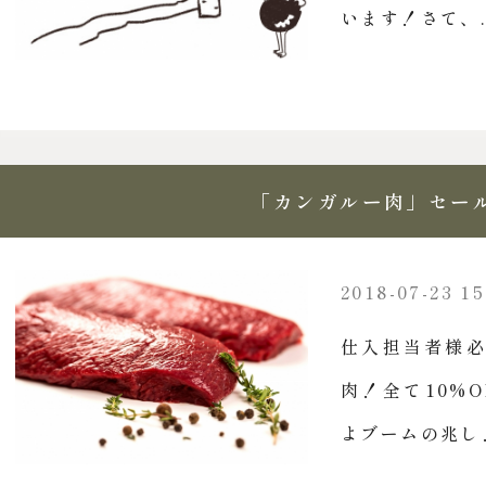
います！さて、..
「カンガルー肉」セー
2018-07-23 15
仕入担当者様必
肉！全て10%O
よブームの兆し！