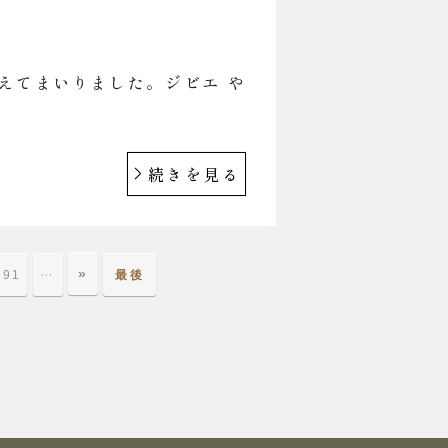
増えてまいりました。ジビエ や
続きを見る
»
…
91
最後