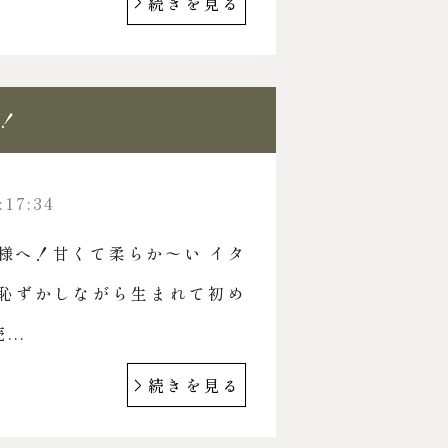
続きを見る
！
:17:34
様へ！甘くて柔らか〜い イタ
肉恥ずかしながら生まれて初め
...
続きを見る