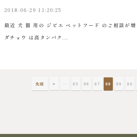
2018-06-29 11:20:25
最近 犬 猫 用の ジビエ ペットフード のご相談が
ダチョウ は高タンパク...
«
…
先頭
85
86
87
88
89
90