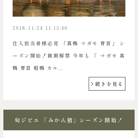
2018-11-24 11:13:46
仕入担当者様必見 「真鴨 マガモ 青首」 シ
ーズン開始！猟期解禁 今年も 「 マガモ 真
鴨 青首 軽鴨 カル...
続きを見る
旬ジビエ 「みかん猪」シーズン開始！