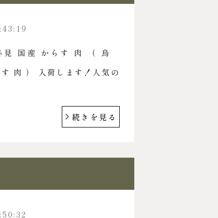
:43:19
見 国産 からす 肉 （ 烏
す 肉 ） 入荷します！人気の
.
続きを見る
:50:32