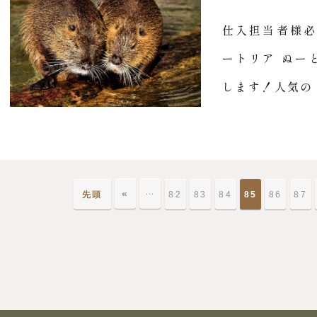
仕入担当者様必見
ートリア ぬーと
します！人気の .
«
…
先頭
82
83
84
85
86
87