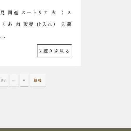
 国産 ヌートリア 肉 （ ヌ
りあ 肉 販売 仕入れ） 入荷
..
続きを見る
»
…
88
最後