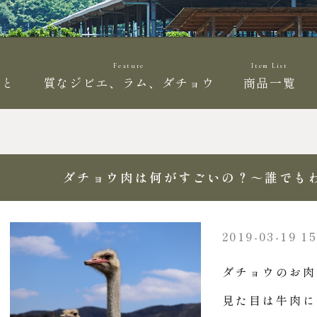
Feature
Item List
こと
質なジビエ、ラム、ダチョウ
商品一覧
ダチョウ肉は何がすごいの？～誰でも
2019-03-19 15
ダチョウのお肉
見た目は牛肉に