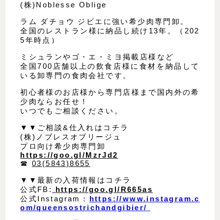
(株)Noblesse Oblige
ラム ダチョウ ジビエに強い希少肉専門卸。
全国のレストラン様に納品し続け13年。（202
5年時点）
ミシュランやゴ・エ・ミヨ掲載店様など
全国700店舗以上の飲食店様に食材を納品して
いる卸専門の食肉会社です。
初心者様のお店様から専門店様まで国内外の希
少肉ならお任せ！
いつでもご相談ください。
▼▼ご相談&仕入れはコチラ
(株)ノブレスオブリージュ
プロ向け希少肉専門卸
https://goo.gl/MzrJd2
☎︎
03(5843)8655
▼▼最新の入荷情報はコチラ
公式FB:
https://goo.gl/R665as
公式Instagram：
https://www.instagram.c
om/queensostrichandgibier/