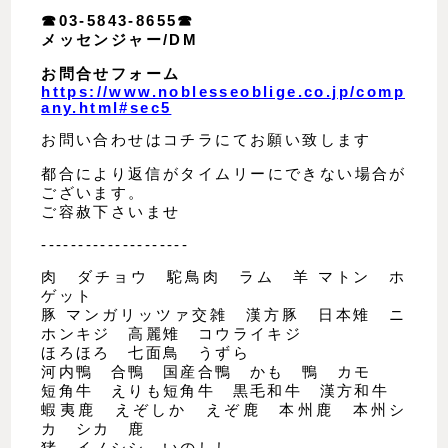
☎︎03-5843-8655☎︎
メッセンジャー/DM
お問合せフォーム
https://www.noblesseoblige.co.jp/comp
any.html#sec5
お問い合わせはコチラにてお願い致します
都合により返信がタイムリーにできない場合が
ございます。
ご容赦下さいませ
--------------------
肉 ダチョウ 駝鳥肉 ラム 羊 マトン ホ
ゲット
豚 マンガリッツァ交雑 漢方豚 日本雉 ニ
ホンキジ 高麗雉 コウライキジ
ほろほろ 七面鳥 うずら
河内鴨 合鴨 国産合鴨 かも 鴨 カモ
短角牛 えりも短角牛 黒毛和牛 漢方和牛
蝦夷鹿 えぞしか えぞ鹿 本州鹿 本州シ
カ シカ 鹿
猪 イノシシ いのしし