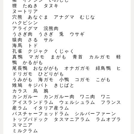
狸 たぬき タヌキ
ヌートリア
穴熊 あなぐま アナグマ むじな
ハクビシン
アライグマ 浣熊肉
うさぎ肉 うさぎ 兎 ウサギ
猿肉 さる サル
海馬 トド
孔雀 クジャク くじゃく
真鴨 マガモ まがも 青首 カルガモ 軽
鴨 かるがも
尾長鴨 おなががも オナガガモ 緋鳥鴨 ヒ
ドリガモ ひどりがも
うみがも 海ガモ 小鴨 コガモ こがも
雉鳩 キジバト きじばと
カラス 烏 鴉
カンガルー カンガルー肉 ワニ肉 ワニ
アイスランドラム ウェルシュラム フランス
産ラム イタリア産ラム
パスチャーフェッドラム シルバーファーン
トップパドック タスマニアラム ラムオブラ
スマニア
ミルクラム