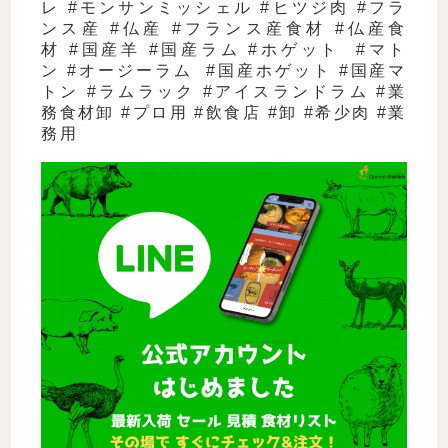
レ
#
モンサンミッシェル
#
ヒツジ肉
#
フラ
ンス産
#
仏産
#
フランス産食材
#
仏産食
材
#
国産羊
#
国産ラム
#
ホゲット
#
マト
ン
#
オージーラム
#
国産ホゲット
#
国産マ
トン
#
ラムラック
#
アイスランドラム
#
業
務食材卸
#
プロ用
#
飲食店
#
卸
#
希少肉
#
業
務用