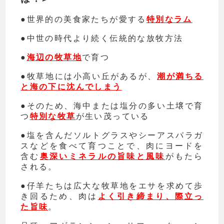
●
世界的の美食家たちが愛する
特別なラム
●
中世の時代より続く伝統的な放牧方法
●
海辺の牧草地
で育つ
●
牧草地には小高い丘があるが、
潮が満ちる
と海の下に沈んでしまう
●
そのため、海中または塩分の多い土壌で育
つ
特別な牧草
が生い茂っている
●
塩を含んだソルトグラスやシーアスパラガ
スなどを食べて育つことで、肉にヨードを
含む
奥深いミネラルの旨味と風味
がもたら
される。
●
仔羊たちは広大な牧草地をエサを求めて歩
き回るため、肉は
よく引き締まり、際立っ
た旨味
。