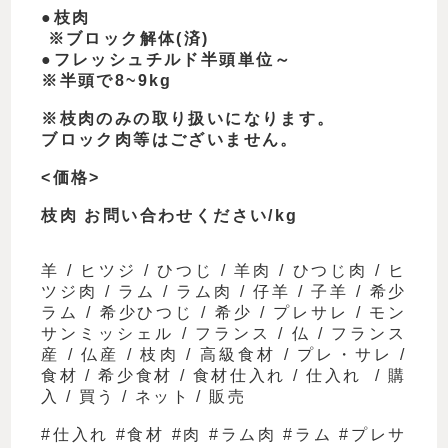
●
枝肉
※
ブロック解体(済)
●
フレッシュチルド半頭単位～
※
半頭で
8~9kg
※
枝肉のみの取り扱いになります。
ブロック肉等はございません。
<
価格
>
枝肉 お問い合わせください
/kg
羊
/
ヒツジ
/
ひつじ
/
羊肉
/
ひつじ肉
/
ヒ
ツジ肉
/
ラム
/
ラム肉
/
仔羊
/
子羊
/
希少
ラム
/
希少ひつじ
/
希少
/
プレサレ
/
モン
サンミッシェル
/
フランス
/
仏
/
フランス
産
/
仏産
/
枝肉
/
高級食材
/
プレ・サレ
/
食材
/
希少食材
/
食材仕入れ
/
仕入れ
/
購
入
/
買う
/
ネット
/
販売
#
仕入れ
#
食材
#
肉
#
ラム肉
#
ラム
#
プレサ