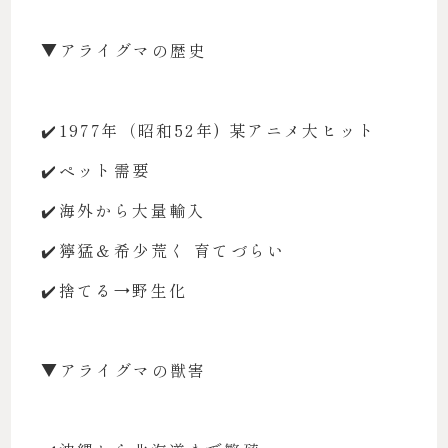
▼アライグマの歴史
✔️1977年（昭和52年) 某アニメ大ヒット
✔️ペット需要
✔️海外から大量輸入
✔️獰猛＆希少荒く 育てづらい
✔️捨てる→野生化
▼アライグマの獣害