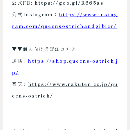
公式FB:
https://goo.gl/R665as
公式Instagram：
https://www.instag
ram.com/queensostrichandgibier/
▼▼個人向け通販はコチラ
通販:
https://shop.queens-ostrich.j
p/
楽天:
https://www.rakuten.co.jp/qu
eens-ostrich/