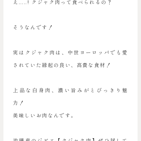
え.....! クジャク肉って食べられるの？
そうなんです！
実はクジャク肉は、中世ヨーロッパでも愛
されていた縁起の良い、高貴な食材！
上品な白身肉、濃い旨みがとびっきり魅
力！
美味しいお肉なんです。
沖縄産のジビエ【クジャク肉】ぜひ試して