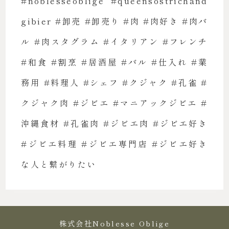
#noblesseoblige #queensostrichand
gibier #卸売 #卸売り #肉 #肉好き #肉バ
ル #肉スタグラム #イタリアン #フレンチ
#和食 #割烹 #居酒屋 #バル #仕入れ #業
務用 #料理人 #シェフ #クジャク #孔雀 #
クジャク肉 #ジビエ #マニアックジビエ #
沖縄食材 #孔雀肉 #ジビエ肉 #ジビエ好き
#ジビエ料理 #ジビエ専門店 #ジビエ好き
な人と繋がりたい
株式会社Noblesse Oblige