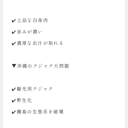
✔️上品な白身肉
✔️旨みが濃い
✔️濃厚な出汁が取れる
▼沖縄のクジャク大問題
✔️観光用クジャク
✔️野生化
✔️離島の生態系を破壊