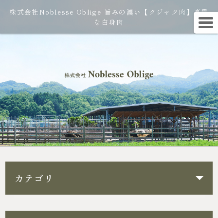
株式会社Noblesse Oblige 旨みの濃い【クジャク肉】高貴
な白身肉
カテゴリ