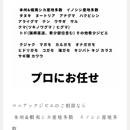
マニアックジビエのご相談なら
本州&蝦夷シカ産地多数 イノシシ産地多
数