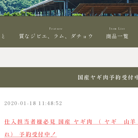
Feature
Item List
こと
質なジビエ、ラム、ダチョウ
商品一覧
国産ヤギ肉予約受付
2020-01-18 11:48:52
仕入担当者様必見 国産 ヤギ肉 （ ヤギ 山
れ） 予約受付中！