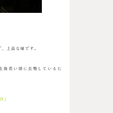
で、上品な味です。
は生後若い頃に去勢しているた
の」