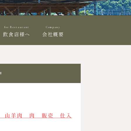
for Restaurant
Company
飲食店様へ
会社概要
中
羊 山羊肉 肉 販売 仕入