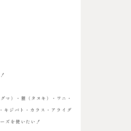
い！
ナグマ）・狸（タヌキ）・ワニ・
・キジバト・カラス・アライグ
チーズを使いたい！