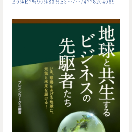
B0%E7%90%83%E3…/…/4778204069