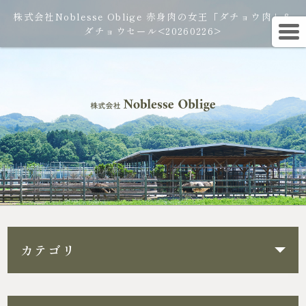
株式会社Noblesse Oblige 赤身肉の女王「ダチョウ肉」＆
ダチョウセール<20260226>
カテゴリ