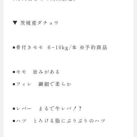
▼ 茨城産ダチョウ
◾️骨付きモモ 6~10kg/本 ※予約商品
◾️モモ 旨みがある
◾️フィレ 繊細で柔らか
◾️レバー まるで牛レバ！？
◾️ハツ とろける脂にぷりぷりのハツ