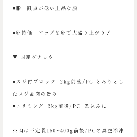
◾️脂 融点が低い上品な脂
◾️卵特価 ビッグな卵で大盛り上がり！
▼ 国産ダチョウ
◾️スジ付ブロック 2kg前後/PC とろりとし
たスジ＆肉の旨み
◾️トリミング 2kg前後/PC 煮込みに
※肉は不定貫150~400g前後/PCの真空冷凍