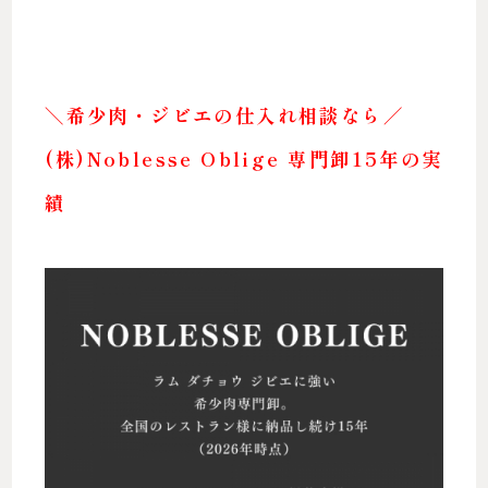
＼希少肉・ジビエの仕入れ相談なら／
(株)Noblesse Oblige 専門卸15年の実
績