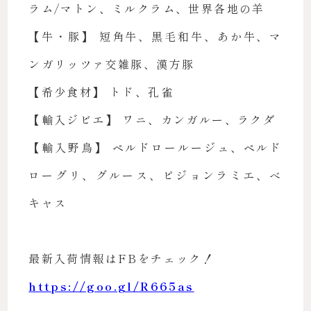
ラム/マトン、ミルクラム、世界各地の羊
【牛・豚】 短角牛、黒毛和牛、あか牛、マ
ンガリッツァ交雑豚、漢方豚
【希少食材】 トド、孔雀
【輸入ジビエ】 ワニ、カンガルー、ラクダ
【輸入野鳥】 ペルドロールージュ、ペルド
ローグリ、グルース、ピジョンラミエ、べ
キャス
最新入荷情報はFBをチェック！
https://goo.gl/R665as