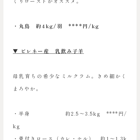
くりローストがオススメ。
・丸鳥 約4kg/羽 ****円/kg
▼ ピレネー産 乳飲み子羊
母乳育ちの希少なミルクラム。きめ細かく
まろやか。
・半身 約2.5〜3.5kg ****円/
kg
・骨付きロース（カレ・セル） 約1〜1.3k