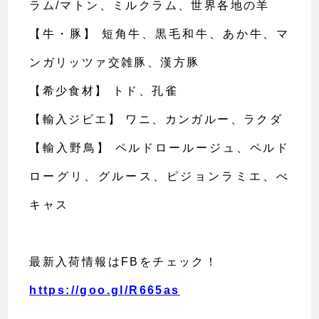
ラム/マトン、ミルクラム、世界各地の羊
【牛・豚】 短角牛、黒毛和牛、あか牛、マ
ンガリッツァ交雑豚、漢方豚
【希少食材】 トド、孔雀
【輸入ジビエ】 ワニ、カンガルー、ラクダ
【輸入野鳥】 ペルドロールージュ、ペルド
ローグリ、グルース、ピジョンラミエ、べ
キャス
最新入荷情報はFBをチェック！
https://goo.gl/R665as