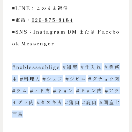
◾️LINE：このまま返信
◾️電話：
029-875-8184
◾️SNS：Instagram DM または Facebo
ok Messenger
#noblesseoblige
#卸売
#仕入れ
#業務
用
#料理人
#シェフ
#ジビエ
#ダチョウ肉
#ラム
#トド肉
#キョン
#キョン肉
#アラ
イグマ肉
#タヌキ肉
#猪肉
#鹿肉
#国産七
面鳥