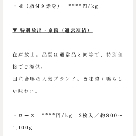
・並（脂付き赤身） ****円/kg
▼ 特別放出・京鴨（通常凍結）
在庫放出。品質は通常品と同等で、特別価
格でご提供。
国産合鴨の人気ブランド。旨味濃く鴨らし
い味わい。
・ロース ****円/kg 2枚入／約800〜
1,100g