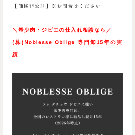
【価格非公開】※お問合せください
＼希少肉・ジビエの仕入れ相談なら／
(株)Noblesse Oblige 専門卸15年の実
績