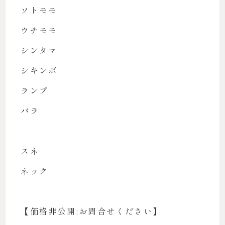
ソトモモ
ウチモモ
シンタマ
シキンボ
ランプ
バラ
スネ
ネック
【価格非公開:お問合せください】