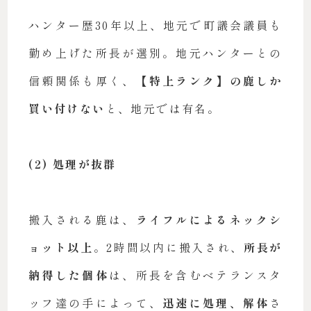
ハンター歴30年以上、地元で町議会議員も
勤め上げた所長が選別。地元ハンターとの
信頼関係も厚く、
【特上ランク】の鹿しか
買い付けない
と、地元では有名。
(2) 処理が抜群
搬入される鹿は、
ライフルによるネックシ
ョット以上
。2時間以内に搬入され、
所長が
納得した個体
は、所長を含むベテランスタ
ッフ達の手によって、
迅速に処理、解体
さ