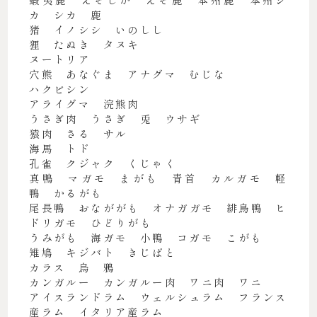
カ シカ 鹿
猪 イノシシ いのしし
狸 たぬき タヌキ
ヌートリア
穴熊 あなぐま アナグマ むじな
ハクビシン
アライグマ 浣熊肉
うさぎ肉 うさぎ 兎 ウサギ
猿肉 さる サル
海馬 トド
孔雀 クジャク くじゃく
真鴨 マガモ まがも 青首 カルガモ 軽
鴨 かるがも
尾長鴨 おなががも オナガガモ 緋鳥鴨 ヒ
ドリガモ ひどりがも
うみがも 海ガモ 小鴨 コガモ こがも
雉鳩 キジバト きじばと
カラス 烏 鴉
カンガルー カンガルー肉 ワニ肉 ワニ
アイスランドラム ウェルシュラム フランス
産ラム イタリア産ラム