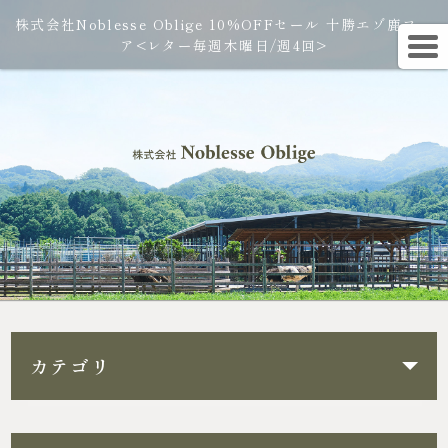
株式会社Noblesse Oblige 10%OFFセール 十勝エゾ鹿フェ
ア<レター毎週木曜日/週4回>
カテゴリ