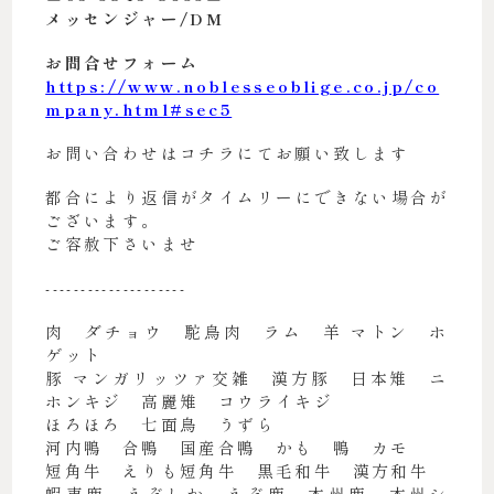
メッセンジャー/DM
お問合せフォーム
https://www.noblesseoblige.co.jp/co
mpany.html#sec5
お問い合わせはコチラにてお願い致します
都合により返信がタイムリーにできない場合が
ございます。
ご容赦下さいませ
--------------------
肉 ダチョウ 駝鳥肉 ラム 羊 マトン ホ
ゲット
豚 マンガリッツァ交雑 漢方豚 日本雉 ニ
ホンキジ 高麗雉 コウライキジ
ほろほろ 七面鳥 うずら
河内鴨 合鴨 国産合鴨 かも 鴨 カモ
短角牛 えりも短角牛 黒毛和牛 漢方和牛
蝦夷鹿 えぞしか えぞ鹿 本州鹿 本州シ