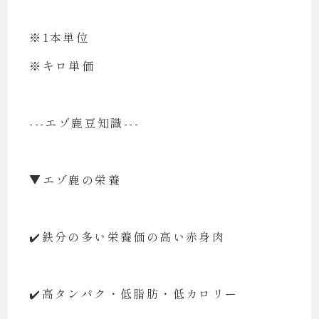
※1本単位
※キロ単価
---エゾ鹿豆知識---
▼エゾ鹿の栄養
✔️鉄分の多い栄養価の高い赤身肉
✔️高タンパク・低脂肪・低カロリー