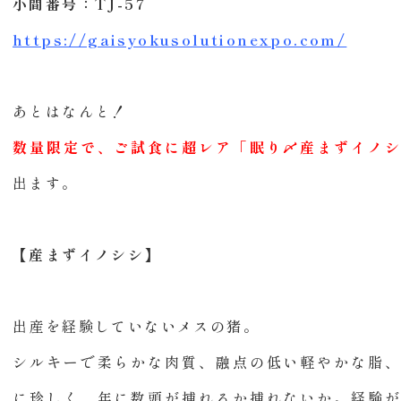
小間番号：TJ-57
https://gaisyokusolutionexpo.com/
あとはなんと！
数量限定で、ご試食に超レア「眠り〆産まずイノ
出ます。
【産まずイノシシ】
出産を経験していないメスの猪。
シルキーで柔らかな肉質、融点の低い軽やかな脂
に珍しく、年に数頭が捕れるか捕れないか。経験