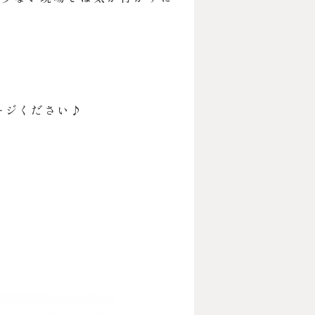
ージください♪
。