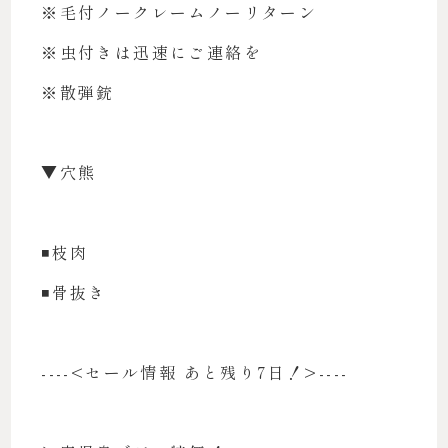
※毛付ノークレームノーリターン
※虫付きは迅速にご連絡を
※散弾銃
▼穴熊
◾️枝肉
◾️骨抜き
----<セール情報 あと残り7日！>----