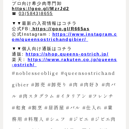
プロ向け希少肉専門卸
https://goo.gl/MzrJd2
☎︎
03(5843)8655
▼▼最新の入荷情報はコチラ
公式FB:
https://goo.gl/R665as
公式Instagram：
https://www.instagram.c
om/queensostrichandgibier/
▼▼個人向け通販はコチラ
通販:
https://shop.queens-ostrich.jp/
楽天:
https://www.rakuten.co.jp/queens
-ostrich/
#noblesseoblige
#queensostrichand
gibier
#卸売
#卸売り
#肉
#肉好き
#肉バ
ル
#肉スタグラム
#イタリアン
#フレンチ
#和食
#割烹
#居酒屋
#バル
#仕入れ
#業
務用
#料理人
#シェフ
#ジビエ
#ジビエ肉