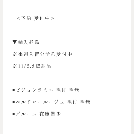
--<予約 受付中>--
▼輸入野鳥
※来週入荷分予約受付中
※11/2以降納品
◾️ピジョンラミエ 毛付 毛無
◾️ペルドロールージュ 毛付 毛無
◾️グルース 在庫僅少