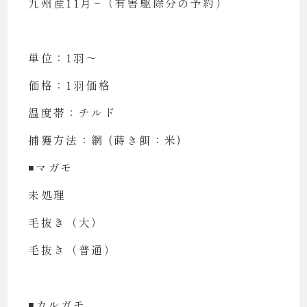
九州産11月~（有害駆除分の予約）
単位：1羽〜
価格：1羽価格
温度帯：チルド
捕獲方法：網 (蒔き餌：米)
◾️マガモ
未処理
毛抜き（大）
毛抜き（普通）
◾️カルガモ