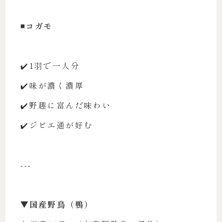
◾️コガモ
✔️1羽で一人分
✔️味が濃く濃厚
✔️野趣に富んだ味わい
✔️ジビエ通が好む
---
▼国産野鳥（鴨）