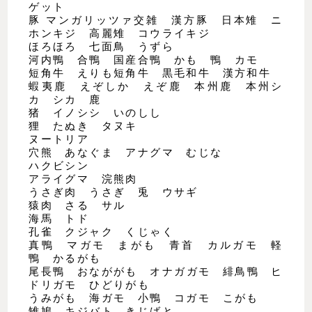
ゲット
豚 マンガリッツァ交雑 漢方豚 日本雉 ニ
ホンキジ 高麗雉 コウライキジ
ほろほろ 七面鳥 うずら
河内鴨 合鴨 国産合鴨 かも 鴨 カモ
短角牛 えりも短角牛 黒毛和牛 漢方和牛
蝦夷鹿 えぞしか えぞ鹿 本州鹿 本州シ
カ シカ 鹿
猪 イノシシ いのしし
狸 たぬき タヌキ
ヌートリア
穴熊 あなぐま アナグマ むじな
ハクビシン
アライグマ 浣熊肉
うさぎ肉 うさぎ 兎 ウサギ
猿肉 さる サル
海馬 トド
孔雀 クジャク くじゃく
真鴨 マガモ まがも 青首 カルガモ 軽
鴨 かるがも
尾長鴨 おなががも オナガガモ 緋鳥鴨 ヒ
ドリガモ ひどりがも
うみがも 海ガモ 小鴨 コガモ こがも
雉鳩 キジバト きじばと