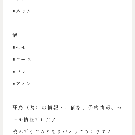
◾️ネック
猪
◾️モモ
◾️ロース
◾️バラ
◾️フィレ
野鳥（鴨）の情報と、価格、予約情報、セ
ール情報でした！
読んでくださりありがとうございます！