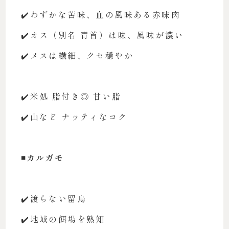
✔️わずかな苦味、血の風味ある赤味肉
✔️オス（別名 青首）は味、風味が濃い
✔️メスは繊細、クセ穏やか
✔️米処 脂付き◎ 甘い脂
✔️山など ナッティなコク
◾️カルガモ
✔️渡らない留鳥
✔️地域の餌場を熟知