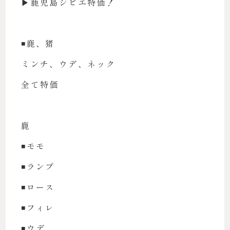
▶︎鹿児島ジビエ特価！
◾️鹿、猪
ミンチ、ウデ、ネック
全て特価
鹿
◾️モモ
◾️ランプ
◾️ロース
◾️フィレ
◾️ウデ