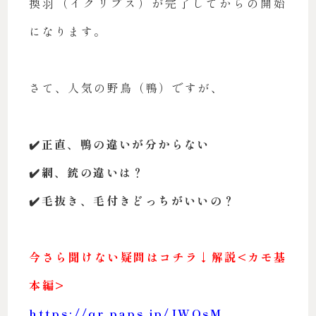
換羽（イクリプス）が完了してからの開始
になります。
さて、人気の野鳥（鴨）ですが、
✔️正直、鴨の違いが分からない
✔️網、銃の違いは？
✔️毛抜き、毛付きどっちがいいの？
今さら聞けない疑問はコチラ↓解説<カモ基
本編>
https://qr.paps.jp/JWOsM