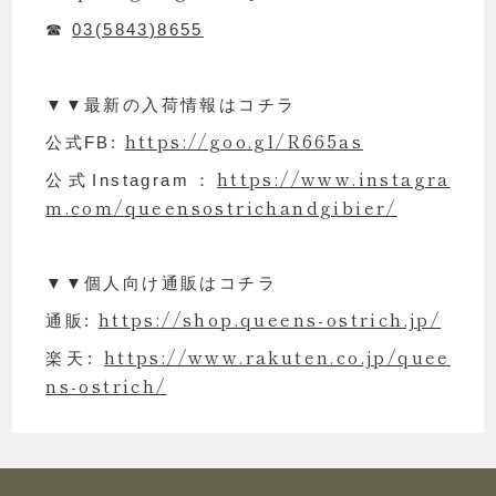
☎︎
03(5843)8655
▼▼最新の入荷情報はコチラ
https://goo.gl/R665as
公式FB:
https://www.instagra
公式Instagram：
m.com/queensostrichandgibier/
▼▼個人向け通販はコチラ
https://shop.queens-ostrich.jp/
通販:
https://www.rakuten.co.jp/quee
楽天:
ns-ostrich/