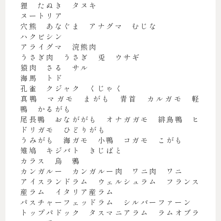
狸 たぬき タヌキ
ヌートリア
穴熊 あなぐま アナグマ むじな
ハクビシン
アライグマ 浣熊肉
うさぎ肉 うさぎ 兎 ウサギ
猿肉 さる サル
海馬 トド
孔雀 クジャク くじゃく
真鴨 マガモ まがも 青首 カルガモ 軽
鴨 かるがも
尾長鴨 おなががも オナガガモ 緋鳥鴨 ヒ
ドリガモ ひどりがも
うみがも 海ガモ 小鴨 コガモ こがも
雉鳩 キジバト きじばと
カラス 烏 鴉
カンガルー カンガルー肉 ワニ肉 ワニ
アイスランドラム ウェルシュラム フランス
産ラム イタリア産ラム
パスチャーフェッドラム シルバーファーン
トップパドック タスマニアラム ラムオブラ