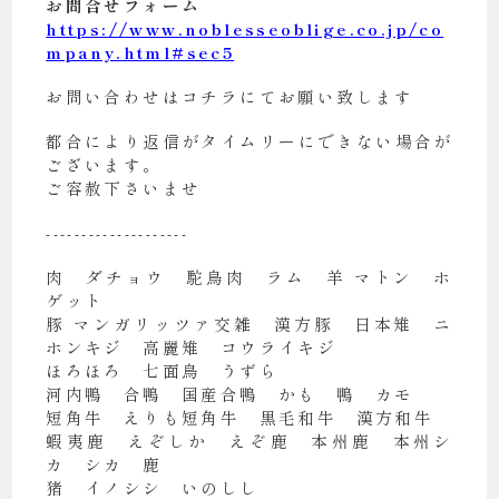
お問合せフォーム
https://www.noblesseoblige.co.jp/co
mpany.html#sec5
お問い合わせはコチラにてお願い致します
都合により返信がタイムリーにできない場合が
ございます。
ご容赦下さいませ
--------------------
肉 ダチョウ 駝鳥肉 ラム 羊 マトン ホ
ゲット
豚 マンガリッツァ交雑 漢方豚 日本雉 ニ
ホンキジ 高麗雉 コウライキジ
ほろほろ 七面鳥 うずら
河内鴨 合鴨 国産合鴨 かも 鴨 カモ
短角牛 えりも短角牛 黒毛和牛 漢方和牛
蝦夷鹿 えぞしか えぞ鹿 本州鹿 本州シ
カ シカ 鹿
猪 イノシシ いのしし