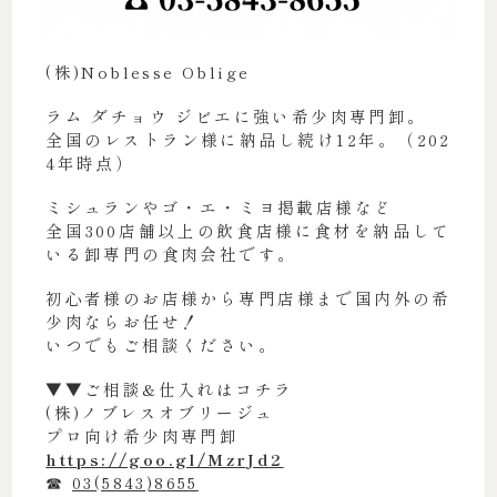
(株)Noblesse Oblige
ラム ダチョウ ジビエに強い希少肉専門卸。
全国のレストラン様に納品し続け12年。（202
4年時点）
ミシュランやゴ・エ・ミヨ掲載店様など
全国300店舗以上の飲食店様に食材を納品して
いる卸専門の食肉会社です。
初心者様のお店様から専門店様まで国内外の希
少肉ならお任せ！
いつでもご相談ください。
▼▼ご相談&仕入れはコチラ
(株)ノブレスオブリージュ
プロ向け希少肉専門卸
https://goo.gl/MzrJd2
☎︎
03(5843)8655