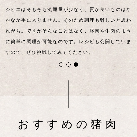
どんな質の肉、またどの産地でどのように処理されて
ミシュラン掲載店や高級レストランなど、弊社では幅
ジビエはそもそも流通量が少なく、質が良いものはな
いるか。そしてその結果、味がどう変わっているのか
広いジャンルの飲食店様とお取引させていただいてお
かなか手に入りません。そのため調理も難しいと思わ
まで考えて、弊社ではお肉を厳選しています。産地に
り、その数は、2020年11月時点で約300店舗。そんな
れがち。ですがそんなことはなく、豚肉や牛肉のよう
直接出向き現地の方の話を聞くことも、その一環なの
飲食のプロに認められている高品質のお肉を通販でも
に簡単に調理が可能なのです。レシピも公開していま
です。
販売しています。
すので、ぜひ挑戦してみてください。
おすすめの猪肉