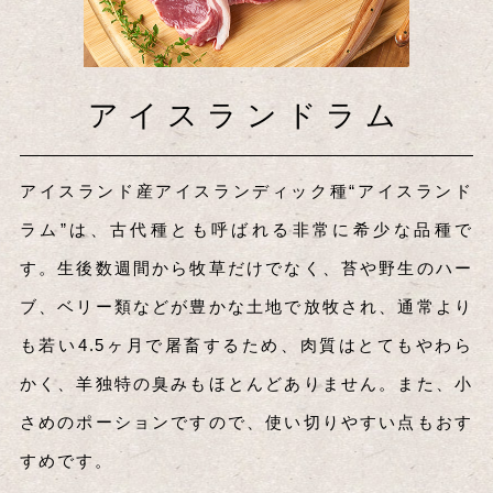
トップパドックの
アイスランドラム
パスチ
ャーフェッドラム
アイスランド産アイスランディック種“アイスランド
ラム”は、古代種とも呼ばれる非常に希少な品種で
パスチャーフェッドラムとは、栄養価が高く、香りの
す。生後数週間から牧草だけでなく、苔や野生のハー
良い餌のみを食べて育った仔羊の肉のことを言いま
ブ、ベリー類などが豊かな土地で放牧され、通常より
す。
オーストラリアのビクトリア州で育てられたト
も若い4.5ヶ月で屠畜するため、肉質はとてもやわら
ップパドックのラムは、国内流通0.1％以下と希少価
かく、羊独特の臭みもほとんどありません。また、小
値が高く、高級ラム肉店の御用達。
ラム特有の濃厚
さめのポーションですので、使い切りやすい点もおす
でジューシーな味わいを楽しめます。
すめです。