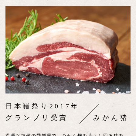
日本猪祭り2017年
グランプリ受賞
みかん猪
温暖な気候の愛媛県で、みかん畑を荒らし回る猪を