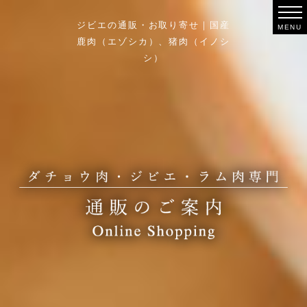
ジビエの通販・お取り寄せ｜国産
鹿肉（エゾシカ）、猪肉（イノシ
シ）